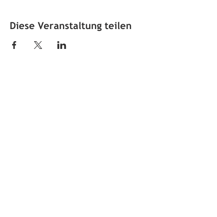
Diese Veranstaltung teilen
Öffnungszeiten
jeden ersten Sonntag im Monat
von 10 bis 12 Uhr
Adresse
Ortsmuseum Untersiggenthal
Kirchweg 4
5417 Untersiggenthal
Impressum
|
Datenschutz
Kontaktperson
Katja Stücheli
Langacherstrasse 6
5417 Untersiggenthal
Telefon
079 328 85 21