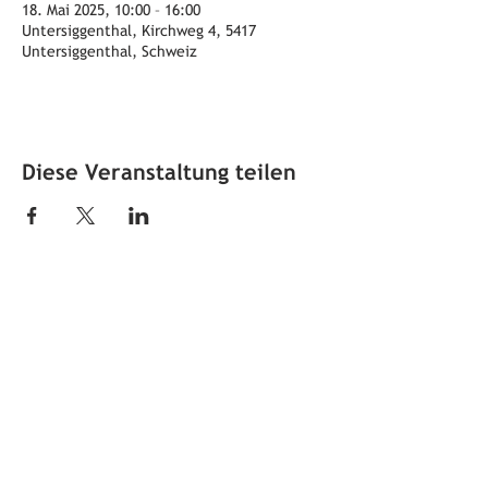
18. Mai 2025, 10:00 – 16:00
Untersiggenthal, Kirchweg 4, 5417
Untersiggenthal, Schweiz
Diese Veranstaltung teilen
Öffnungszeiten
jeden ersten Sonntag im Monat
von 10 bis 12 Uhr
Adresse
Ortsmuseum Untersiggenthal
Kirchweg 4
5417 Untersiggenthal