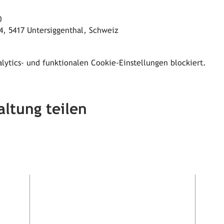
0
4, 5417 Untersiggenthal, Schweiz
ytics- und funktionalen Cookie-Einstellungen blockiert.
altung teilen
Adresse
t
Ortsmuseum
Untersiggenthal
Kirchweg 4
5417 Untersiggenthal