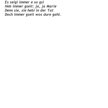
Es seigi immer e so gsi
Heb immer gseit: ja, ja Marie
Denn sie, sie hebi in der Tat
Doch immer gseit wos dure gaht.
Theophil
Marie und August Umbricht blieben ledig.
Sie bewirtschafteten nach dem Tod ihrer
Eltern den Bauernbetrieb allein. Das
Leben in der Zwischenkriegszeit war für
alle nicht leicht. In einem ebenfalls im
Haus verbliebenen Büchlein, dem «Wirz’s
Schreibkalender für schweizerische
Landwirte 1924», führte August Buch
über Taglöhnerarbeiten, Obstverkäufe
und auch Akkordarbeiten im Wald. In der
Nachkriegszeit, als sich die Situation
allgemein verbesserte, hätte für das
Geschwisterpaar vieles auch leichter
werden können, doch sie verblieben in
Genügsamkeit und Sparsamkeit. Keine
Neuerung hielt Einzug im Haus, in der
Küche diente der uralte Holzherd
weiterhin, Wasser holte man tunlichst
beim Brunnen an der Strasse… Immerhin,