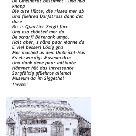
De Gmeindrat bestimmt – und nüd
knapp
Die alte Hütte, die rissed mer ab
Und füehred Dorfstross dänn det
düre
Bis is Quartier Zelgli füre
Und eso chönted mer do
De scharfi Bärerank umgo.
Halt aber, s händ paar Manne da
E viel besseri Lösig gha
Mer mached us dem Umbricht-Hus
Es ehrwürdigs Museum drus
Und dank dene paar Initiante
Hämmer hüt das intressante
Sorgfältig gfüehrte allemal
Museum da im Siggethal
Theophil