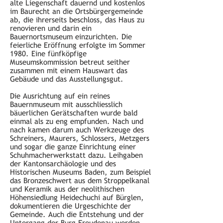
alte Liegenschaft dauernd und kostenlos
im Baurecht an die Ortsbürgergemeinde
ab, die ihrerseits beschloss, das Haus zu
renovieren und darin ein
Bauernortsmuseum einzurichten. Die
feierliche Eröffnung erfolgte im Sommer
1980. Eine fünfköpfige
Museumskommission betreut seither
zusammen mit einem Hauswart das
Gebäude und das Ausstellungsgut.
Die Ausrichtung auf ein reines
Bauernmuseum mit ausschliesslich
bäuerlichen Gerätschaften wurde bald
einmal als zu eng empfunden. Nach und
nach kamen darum auch Werkzeuge des
Schreiners, Maurers, Schlossers, Metzgers
und sogar die ganze Einrichtung einer
Schuhmacherwerkstatt dazu. Leihgaben
der Kantonsarchäologie und des
Historischen Museums Baden, zum Beispiel
das Bronzeschwert aus dem Stroppelkanal
und Keramik aus der neolithischen
Höhensiedlung Heidechuchi auf Bürglen,
dokumentieren die Urgeschichte der
Gemeinde. Auch die Entstehung und der
Untergang der Burg Freudenau werden