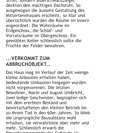
Stroh, sondern Biberschwanzziegel
deckten den mächtigen Dachstuhl. So
ausgewogen die äussere Gestaltung des
Mittertennhauses erscheint, so klar und
übersichtlich wurden die Räume im Innern
angeordnet: Die Wohnräume im
Erdgeschoss, die Schlaf- und
Vorratsräume im Obergeschoss. Ein
gewölbter Keller schliesslich sollte die
Früchte der Felder bewahren.
...VERKOMMT ZUM
ABBRUCHOBJEKT…
Das Haus mag im Verlauf der Zeit wenige
kleine Anbauten erhalten haben,
bedeutende Umbauten hingegen wurden
nicht vorgenommen. Die letzten
Bewohner, Marie und August Umbricht,
zwei ledige Geschwister, begnügten sich
mit dem ererbten Bestand und
bewirtschafteten den kleinen Betrieb bis
zu ihrem Tod in den 60er-Jahren. So blieb
die ursprüngliche Bausubstanz wohl
erhalten, sie verwahrloste aber mehr und
mehr. Schliesslich erwarb die
Einwohnergemeinde das Gebäude als