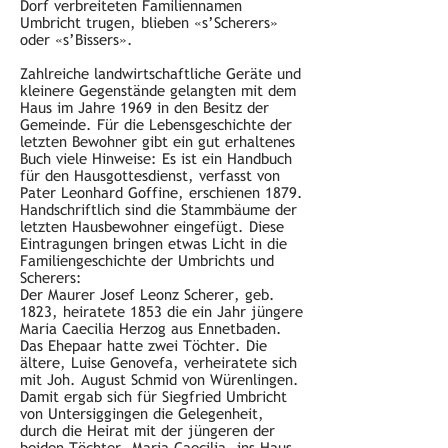
Dorf verbreiteten Familiennamen
Umbricht trugen, blieben «s’Scherers»
oder «s’Bissers».
Zahlreiche landwirtschaftliche Geräte und
kleinere Gegenstände gelangten mit dem
Haus im Jahre 1969 in den Besitz der
Gemeinde. Für die Lebensgeschichte der
letzten Bewohner gibt ein gut erhaltenes
Buch viele Hinweise: Es ist ein Handbuch
für den Hausgottesdienst, verfasst von
Pater Leonhard Goffine, erschienen 1879.
Handschriftlich sind die Stammbäume der
letzten Hausbewohner eingefügt. Diese
Eintragungen bringen etwas Licht in die
Familiengeschichte der Umbrichts und
Scherers:
Der Maurer Josef Leonz Scherer, geb.
1823, heiratete 1853 die ein Jahr jüngere
Maria Caecilia Herzog aus Ennetbaden.
Das Ehepaar hatte zwei Töchter. Die
ältere, Luise Genovefa, verheiratete sich
mit Joh. August Schmid von Würenlingen.
Damit ergab sich für Siegfried Umbricht
von Untersiggingen die Gelegenheit,
durch die Heirat mit der jüngeren der
beiden Töchter, Maria Caecilia, ins Haus