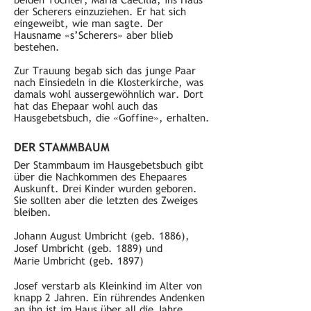
der Scherers einzuziehen. Er hat sich
eingeweibt, wie man sagte. Der
Hausname «s’Scherers» aber blieb
bestehen.
Zur Trauung begab sich das junge Paar
nach Einsiedeln in die Klosterkirche, was
damals wohl aussergewöhnlich war. Dort
hat das Ehepaar wohl auch das
Hausgebetsbuch, die «Goffine», erhalten.
DER STAMMBAUM
Der Stammbaum im Hausgebetsbuch gibt
über die Nachkommen des Ehepaares
Auskunft. Drei Kinder wurden geboren.
Sie sollten aber die letzten des Zweiges
bleiben.
Johann August Umbricht (geb. 1886),
Josef Umbricht (geb. 1889) und
Marie Umbricht (geb. 1897)
Josef verstarb als Kleinkind im Alter von
knapp 2 Jahren. Ein rührendes Andenken
an ihn ist im Haus über all die Jahre