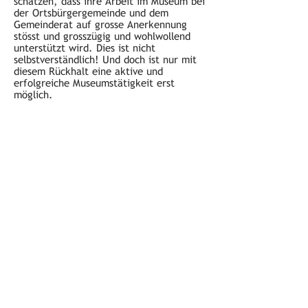
schätzen, dass ihre Arbeit im Museum bei
der Ortsbürgergemeinde und dem
Gemeinderat auf grosse Anerkennung
stösst und grosszügig und wohlwollend
unterstützt wird. Dies ist nicht
selbstverständlich! Und doch ist nur mit
diesem Rückhalt eine aktive und
erfolgreiche Museumstätigkeit erst
möglich.
Öffnungszeiten
jeden ersten Sonntag im Monat
von 10 bis 12 Uhr
Adresse
Ortsmuseum Untersiggenthal
Kirchweg 4
5417 Untersiggenthal
Impressum
|
Datenschutz