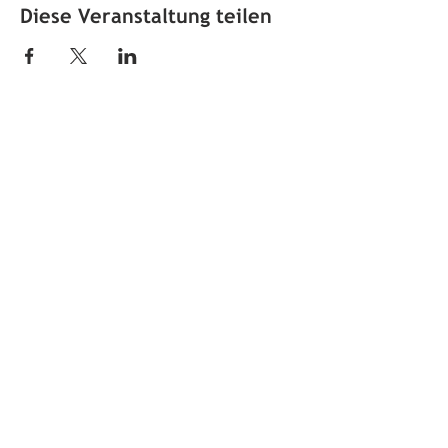
Diese Veranstaltung teilen
Öffnungszeiten
jeden ersten Sonntag im Monat
von 10 bis 12 Uhr
Adresse
Ortsmuseum Untersiggenthal
Kirchweg 4
5417 Untersiggenthal
Impressum
|
Datenschutz
Kontaktperson
Katja Stücheli
Langacherstrasse 6
5417 Untersiggenthal
Telefon
079 328 85 21
info@ortsmuseum-untersiggenthal.ch