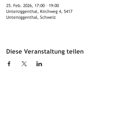
25. Feb. 2026, 17:00 – 19:00
Untersiggenthal, Kirchweg 4, 5417
Untersiggenthal, Schweiz
Diese Veranstaltung teilen
Öffnungszeiten
jeden ersten Sonntag im Monat
von 10 bis 12 Uhr
Adresse
Ortsmuseum Untersiggenthal
Kirchweg 4
5417 Untersiggenthal