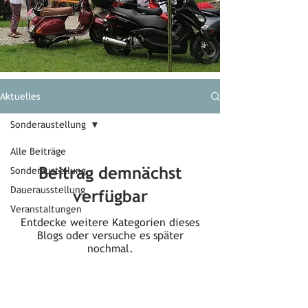
Aktuelles
Sonderaustellung
Alle Beiträge
Beitrag demnächst
Sonderaustellung
Dauerausstellung
verfügbar
Veranstaltungen
Entdecke weitere Kategorien dieses
Blogs oder versuche es später
nochmal.
Öffnungszeiten