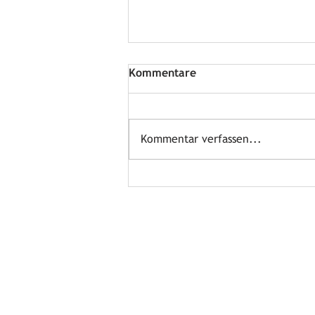
Kommentare
Kommentar verfassen...
Wasser für die Feuerwehr
Öffnungszeiten
jeden ersten Sonntag im Mona
von 10 bis 12 Uhr