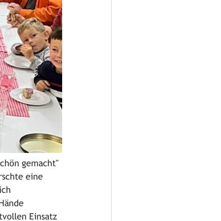
schön gemacht" 
rschte eine 
ich 
 Hände 
vollen Einsatz 